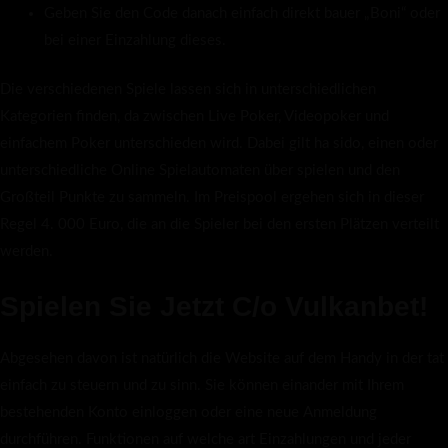
Geben Sie den Code danach einfach direkt bauer „Boni“ oder
bei einer Einzahlung dieses.
Die verschiedenen Spiele lassen sich in unterschiedlichen
Kategorien finden, da zwischen Live Poker, Videopoker und
einfachem Poker unterschieden wird. Dabei gilt ha sido, einen oder
unterschiedliche Online Spielautomaten über spielen und den
Großteil Punkte zu sammeln. Im Preispool ergehen sich in dieser
Regel 4. 000 Euro, die an die Spieler bei den ersten Plätzen verteilt
werden.
Spielen Sie Jetzt C/o Vulkanbet!
Abgesehen davon ist natürlich die Website auf dem Handy in der tat
einfach zu steuern und zu sinn. Sie können einander mit Ihrem
bestehenden Konto einloggen oder eine neue Anmeldung
durchführen. Funktionen auf welche art Einzahlungen und jeder