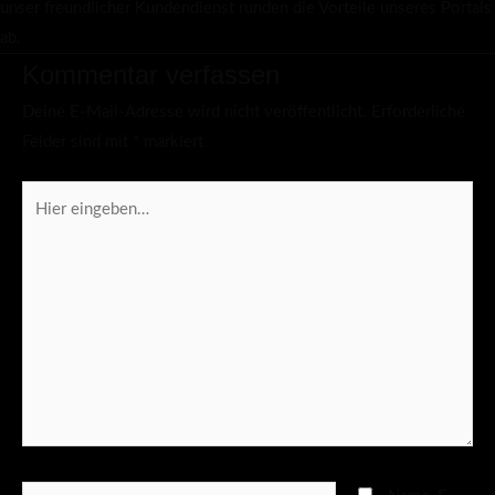
unser freundlicher Kundendienst runden die Vorteile unseres Portals
ab.
Kommentar verfassen
Deine E-Mail-Adresse wird nicht veröffentlicht.
Erforderliche
Felder sind mit
*
markiert
Hier
eingeben…