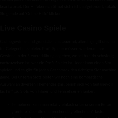
beantwortet. Der Hilfebereich öffnet sich nicht aufgefordert, sobald
Sie gerade auf ‘Online Hilfe’ klicken.
Live Casino Spiele
Casinogewinne sind grundsätzlich steuerfrei, allerdings gilt dies nur
für Gelegenheitsspieler. Profi-Spieler müssen wiederum ihre
Gewinne in der Steuererklärung angeben, wobei ha sido schwierig
nachzuweisen ist, wer ein Profi-Spieler ist. Jeder kann einen Slot
spielen und es gibt für jeden Geschmack den richtigen Slot machine
game. Bei unseren Slots bieten wir noch eine bombastische
Auswahl an diversen Themendesigns, perish sich von fantasievoll
bis hin“ „zu Slots von Filmen und Fernsehserien ranken.
Teilnehmen kann man relativ einfach unter unserem Reiter
„Turniere“ über die entsprechende „Teilnehmen“-Taste.