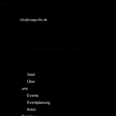
Zum
Menü
Menü
Stage Life
Inhalt
springen
info@stage-life.de
Youtube
Facebook-f
Instagram
Start
Über
uns
Events
Eventplanung
Artist