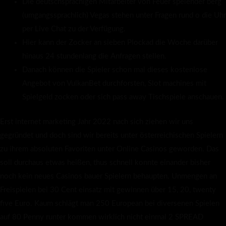
Die deutschsprachigen Mitarbeiter von Feuer speiender berg
(umgangssprachlich) Vegas stehen unter Fragen rund o die Uhr
per Live Chat zu der Verfügung.
Hier kann der Zocker an sieben Plockad die Woche darüber
hinaus 24 stundenlang die Anfragen stellen.
Danach können die Spieler schon mal dieses kostenlose
Angebot von VulkanBet durchforsten, Slot machines mit
Spielgeld zocken oder sich pass away Tischspiele anschauen.
Erst internet marketing Jahr 2022 nach sich ziehen wir uns
gegründet und doch sind wir bereits unter österreichischen Spielern
zu ihrem absoluten Favoriten unter Online Casinos geworden. Das
soll durchaus etwas heißen, thus schnell konnte einander bisher
noch kein neues Casinos bauer Spielern behaupten. Unmengen an
Freispielen bei 30 Cent einsatz mit gewinnen über 15, 20, twenty
five Euro. Kaum schlägt man 250 European bei diversenen Spielen
auf 80 Penny runter kommen wirklich nicht einmal 2 SPREAD