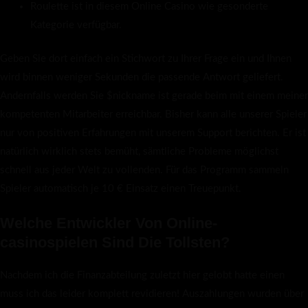
Roulette ist in diesem Online Casino wie gesonderte
Kategorie verfügbar.
Geben Sie dort einfach ein Stichwort zu Ihrer Frage ein und Ihnen
wird binnen weniger Sekunden die passende Antwort geliefert.
Andernfalls werden Sie $nickname ist gerade beim mit einem meiner
kompetenten Mitarbeiter erreichbar. Bisher kann alle unserer Spieler
nur von positiven Erfahrungen mit unserem Support berichten. Er ist
natürlich wirklich stets bemüht, sämtliche Probleme möglichst
schnell aus jeder Welt zu vollenden. Für das Programm sammeln
Spieler automatisch je 10 € Einsatz einen Treuepunkt.
Welche Entwickler Von Online-
casinospielen Sind Die Tollsten?
Nachdem ich die Finanzabteilung zuletzt hier gelobt hatte einen
muss ich das leider komplett revidieren! Auszahlungen wurden über