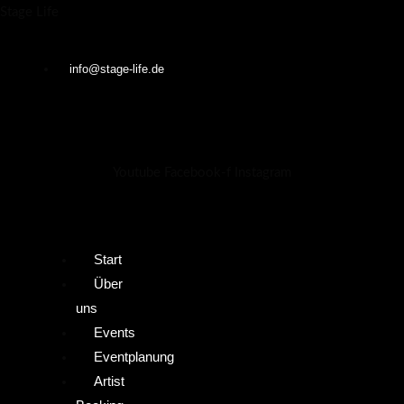
Zum
Menü
Menü
Stage Life
Inhalt
springen
info@stage-life.de
Youtube
Facebook-f
Instagram
Start
Über
uns
Events
Eventplanung
Artist