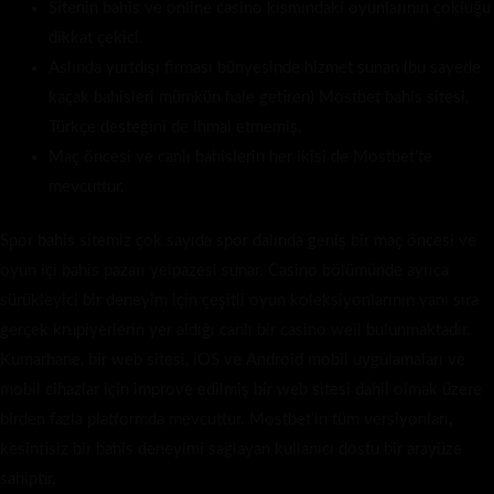
Sitenin bahis ve online casino kısmındaki oyunlarının çokluğu
dikkat çekici.
Aslında yurtdışı firması bünyesinde hizmet sunan (bu sayede
kaçak bahisleri mümkün hale getiren) Mostbet bahis sitesi,
Türkçe desteğini de ihmal etmemiş.
Maç öncesi ve canlı bahislerin her ikisi de Mostbet’te
mevcuttur.
Spor bahis sitemiz çok sayıda spor dalında geniş bir maç öncesi ve
oyun içi bahis pazarı yelpazesi sunar. Casino bölümünde ayrıca
sürükleyici bir deneyim için çeşitli oyun koleksiyonlarının yanı sıra
gerçek krupiyerlerin yer aldığı canlı bir casino weil bulunmaktadır.
Kumarhane, bir web sitesi, iOS ve Android mobil uygulamaları ve
mobil cihazlar için improve edilmiş bir web sitesi dahil olmak üzere
birden fazla platformda mevcuttur. Mostbet’in tüm versiyonları,
kesintisiz bir bahis deneyimi sağlayan kullanıcı dostu bir arayüze
sahiptir.