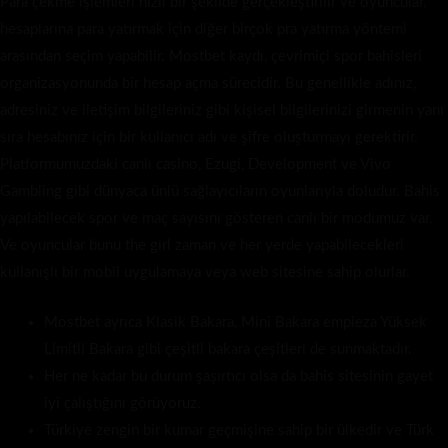
Para çekme işlemleri hızlı bir şekilde gerçekleştirilir ve oyuncular,
hesaplarına para yatırmak için diğer birçok pra yatırma yöntemi
arasından seçim yapabilir. Mostbet kaydı, çevrimiçi spor bahisleri
organizasyonunda bir hesap açma sürecidir. Bu genellikle adınız,
adresiniz ve iletişim bilgileriniz gibi kişisel bilgilerinizi girmenin yanı
sıra hesabınız için bir kullanıcı adı ve şifre oluşturmayı gerektirir.
Platformumuzdaki canlı casino, Ezugi, Development ve Vivo
Gambling gibi dünyaca ünlü sağlayıcıların oyunlarıyla doludur. Bahis
yapılabilecek spor ve maç sayısını gösteren canlı bir modumuz var.
Ve oyuncular bunu the girl zaman ve her yerde yapabilecekleri
kullanışlı bir mobil uygulamaya veya web sitesine sahip olurlar.
Mostbet ayrıca Klasik Bakara, Mini Bakara empieza Yüksek
Limitli Bakara gibi çeşitli bakara çeşitleri de sunmaktadır.
Her ne kadar bu durum şaşırtıcı olsa da bahis sitesinin gayet
iyi çalıştığını görüyoruz.
Türkiye zengin bir kumar geçmişine sahip bir ülkedir ve Türk