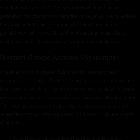
Genellikle birkaç iş günü sürer ve kimliğinizin kanıtlanması
gerekebilir. Mostbet şirketi müşterilerine değer veriyor, bu nedenle
her zaman added bonus ve promosyon tekliflerinin listesini
genişletmeye çalışıyoruz. Bu şekilde kazancınızı en üst düzeye
çıkarabilir ve bahislerden daha fazla değer elde edebilirsiniz.
Mostbet Google Android Uygulaması
Uygulamaları mobil sitedeki bağlantılardan ücretsiz olarak
indirebilirsiniz. 2, 500 TL’ye kadar bonus, ilk depozitonun 0’üne
kadar yatırılır. Ancak, oyuncu profili doldurmayı ve hesabı kayıttan
sonraki yarım saat içinde para yatırmayı başardıysa, ilk depozitonun
5’i tutarında bonus verilecektir. Casino bonusu seçerken, 100
TL’den depozito yatırırken ek olarak 250 ücretsiz spin and rewrite
alabilirsiniz.
Çoklu hesap, bahisçilerde ve kumarhanelerde oynama