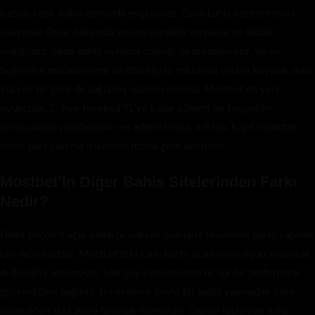
kazanca çok yakın zamanda erişebiliriz. Canlı bahis seçeneklerini
izleyerek Onlar hakkında yorum yapabilir empieza en iddialı
olduğunuz dalda bahis oynama olanağı da bulabilirsiniz. Ve en
beğenilen mücadelelere da dilediğiniz miktarları ortaya koyarak daha
yüksek bir gelir de sağlamış olabileceksiniz. Mostbet en yeni
oyuncular, 2. five-hundred TL’ye kadar cömert bir hoşgeldin
bonusundan yararlanabilir ve added bonus miktarı, kayıt olduktan
sonra para yatırma işleminin hızına göre belirlenir.
Mostbet’in Diğer Bahis Sitelerinden Farkı
Nedir?
Hatta birçok maçta oldukça yüksek oranlarla favorilere bahis yapmak
bile mümkündür. Mostbet’teki canlı bahis oranlarının oyun sırasında
değiştiğini unutmayın. Her şey katılımcıların ne tür bir performans
gösterdiğine bağlıdır. Bu nedenle böyle bir bahis yapmadan önce
dinamikleri dikkatlice tanımak önemlidir. Casino lobisinde daha