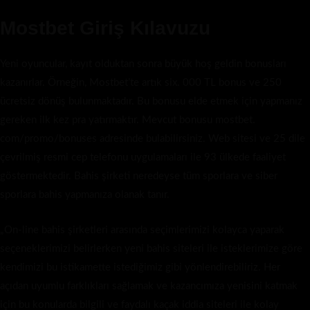
Mostbet Giriş Kılavuzu
Yeni oyuncular, kayıt olduktan sonra büyük hoş geldin bonusları
kazanırlar. Örneğin, Mostbet’te artık six. 000 TL bonus ve 250
ücretsiz dönüş bulunmaktadır. Bu bonusu elde etmek için yapmanız
gereken ilk kez pra yatırmaktır. Mevcut bonusu mostbet.
com/promo/bonuses adresinde bulabilirsiniz. Web sitesi ve 25 dile
çevrilmiş resmi cep telefonu uygulamaları ile 93 ülkede faaliyet
göstermektedir. Bahis şirketi neredeyse tüm sporlara ve siber
sporlara bahis yapmanıza olanak tanır.
„On-line bahis şirketleri arasında seçimlerimizi kolayca yaparak
seçeneklerimizi belirlerken yeni bahis siteleri ile isteklerimize göre
kendimizi bu istikamette istediğimiz gibi yönlendirebiliriz. Her
açıdan uyumlu farklıkları sağlamak ve kazancımıza yenisini katmak
için bu konularda bilgili ve faydalı kaçak iddia siteleri ile kolay