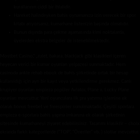
kurallarının ciddi bir ihlalidir.
Hareket halindeyken bahis oynamanıza izin verecek bir spor
kitabı arıyorsanız, kumarhane listenizin başında olmalıdır.
Bunun dışında para çekme aşamasında kimi noktalarda,
üyelerden ekstra belgeler de istenebilmektedir.
Mostbet Casino,“ „rulet, bakara, blackjack gibi klasikleri içeren
heyecan verici bir kumar oyunları yelpazesi sunmaktadır. Hem
casinoda ankle rehab ebook de bahis şirketinde ortak bir hesap
kullanıldığı için ayrı bir kayıt veya yetkilendirme gerekmez. Canlı
krupiyer oyunları empieza popüler Aviator, Plane x, Lucky Plane
oyunları mevcuttur. Yeni oyunculara ilk pra yatırma işlemine ek
olarak bonus freebet ve freespinler sunulmaktadır. Çeşitli sporlara
empieza e-sporlara bahis yapma imkanına ek olarak şirketinin
sitesinde kumarhaneyi ziyaret edebilirsiniz. Tasarımı klasiktir – choix
ekranda farklı kategorilerde (“TOP”, “Öneriler” vb. ) slotlar mevcuttur.