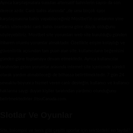
Ayrıca karşılaşmalara sunulan alternatif bahislerin sayısı da son
derece azdır. Canlı bahis alanında“ „de uma birçok spor
karşılaşmasına bahis yapabileceğiniz Mostbet’in oranlarının yine
farklı sitelerdeki canlı bahis oranlarına göre düşük olduğunu
söyleyebiliriz. Mostbet site yorumları web site kurulduğu günden
itibaren olumlu yorumlar almaktadır. Özellikle erişim kolaylığı ve
güvenilirlik açısından tam puan alan site, kullanıcıların beğenisini
günden güne toplamaya devam etmektedir. Ayrıca kullanıcılar
tarafından gelen yorumlar arasında internet site içerisinde sürekli
olarak yardım alınabileceği de bilhassa belirtilmektedir. 7 gün 24
sewaktu boyunca hizmet veren canlı desteğin, kullanıcı ve kullanıcı
haklarına saygı duyan kişiler tarafından yardımcı olunduğunu
belirtmektedirler
JitsuCanada.com
.
Slotlar Ve Oyunlar
Site, balompié ve tenis gibi çeşitli sporlar için sektördeki en faydal?