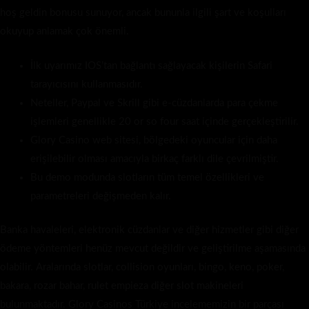
hoş geldin bonusu sunuyor, ancak bununla ilgili şart ve koşulları
okuyup anlamak çok önemli.
İlk uyarımız IOS’tan bağlantı sağlayacak kişilerin Safari
tarayıcısını kullanmasıdır.
Neteller, Paypal ve Skrill gibi e-cüzdanlarda para çekme
işlemleri genellikle 20 or so four saat içinde gerçekleştirilir.
Glory Casino web sitesi, bölgedeki oyuncular için daha
erişilebilir olması amacıyla birkaç farklı dile çevrilmiştir.
Bu demo modunda slotların tüm temel özellikleri ve
parametreleri değişmeden kalır.
Banka havaleleri, elektronik cüzdanlar ve diğer hizmetler gibi diğer
ödeme yöntemleri henüz mevcut değildir ve geliştirilme aşamasında
olabilir. Aralarında slotlar, collision oyunları, bingo, keno, poker,
bakara, rozar bahar, rulet empieza diğer slot makineleri
bulunmaktadır. Glory Casinos Türkiye incelememizin bir parçası