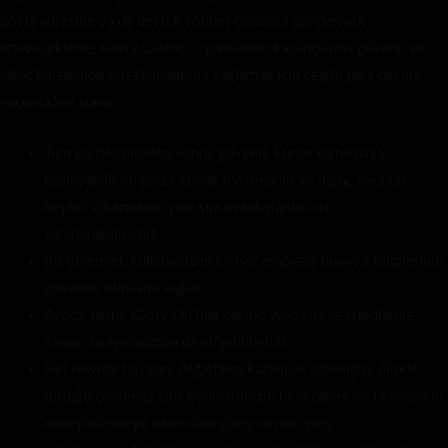
posta adresine ya da destek sohbet odamıza göndermek
isteyeceksiniz. Glory Casino, oyuncuların kazançlarına güvenli ve
rahat bir şekilde erişebilmelerini sağlamak için çeşitli para çekme
seçenekleri sunar.
Tüm bu işlemlerden sonra, güvenle kumar oynamaya
başlayabilir empieza kumar oynamanın ve ilginç oyunun
keyfini çıkarmanın yanı sıra avantajlardan da
yararlanabilirsiniz.
Bu önlemler, kullanıcıların kişisel empieza finansal bilgilerinin
güvende olmasını sağlar.
Ayrıca, resmi Glory On line casino web siteye istediğiniz
zaman tarayıcınızdan da erişebilirsiniz.
Her rewrite hayatını değiştiren kazançlar olasılığını elinde
tuttuğu çevrimiçi slot oyunlarımızın heyecanını ve heyecanını
deneyimlemeye hazır olun glory casino giriş.