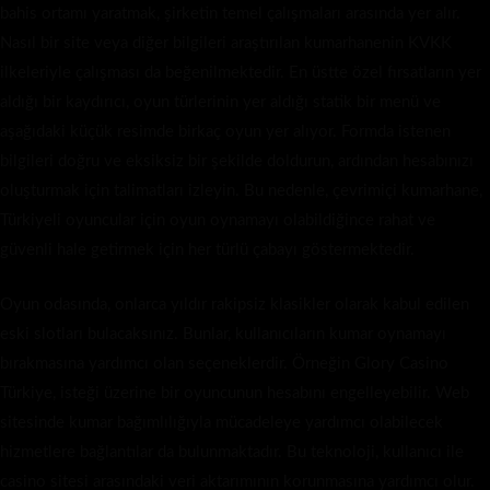
bahis ortamı yaratmak, şirketin temel çalışmaları arasında yer alır.
Nasıl bir site veya diğer bilgileri araştırılan kumarhanenin KVKK
ilkeleriyle çalışması da beğenilmektedir. En üstte özel fırsatların yer
aldığı bir kaydırıcı, oyun türlerinin yer aldığı statik bir menü ve
aşağıdaki küçük resimde birkaç oyun yer alıyor. Formda istenen
bilgileri doğru ve eksiksiz bir şekilde doldurun, ardından hesabınızı
oluşturmak için talimatları izleyin. Bu nedenle, çevrimiçi kumarhane,
Türkiyeli oyuncular için oyun oynamayı olabildiğince rahat ve
güvenli hale getirmek için her türlü çabayı göstermektedir.
Oyun odasında, onlarca yıldır rakipsiz klasikler olarak kabul edilen
eski slotları bulacaksınız. Bunlar, kullanıcıların kumar oynamayı
bırakmasına yardımcı olan seçeneklerdir. Örneğin Glory Casino
Türkiye, isteği üzerine bir oyuncunun hesabını engelleyebilir. Web
sitesinde kumar bağımlılığıyla mücadeleye yardımcı olabilecek
hizmetlere bağlantılar da bulunmaktadır. Bu teknoloji, kullanıcı ile
casino sitesi arasındaki veri aktarımının korunmasına yardımcı olur.