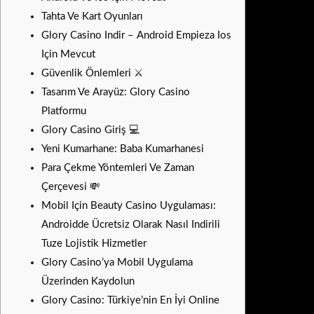
Tahta Ve Kart Oyunları
Glory Casino Indir – Android Empieza Ios
Için Mevcut
Güvenlik Önlemleri ⚔️
Tasarım Ve Arayüz: Glory Casino
Platformu
Glory Casino Giriş 💻
Yeni Kumarhane: Baba Kumarhanesi
Para Çekme Yöntemleri Ve Zaman
Çerçevesi 💸
Mobil Için Beauty Casino Uygulaması:
Androidde Ücretsiz Olarak Nasıl Indirili
Tuze Lojistik Hizmetler
Glory Casino’ya Mobil Uygulama
Üzerinden Kaydolun
Glory Casino: Türkiye’nin En İyi Online