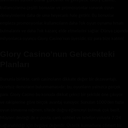
tekliflerini sürekli olarak günceller ve genişletir. Glory Casino,
kullanıcılarına çeşitli bonuslar ve promosyonlar sunarak oyun
deneyimlerini daha de uma heyecanlı hale getirir. Bu bonuslar
empieza promosyonlar, kullanıcıların daha ?ok oyun oynama fırsatı
bulmalarını ve daha ?ok kazanç elde etmelerini sağlar. Dünya çapında
milyonlarca oyuncu Glory Casino’nun üyesidir, siz para bize katılın!
Glory Casino’nun Gelecekteki
Planları
Bununla birlikte, canlı casinoların dikkate değer bir dezavantajı,
ücretsiz demoların bulunmamasıdır; bu, oyunların yalnızca gerçek
para. Glory Casino bu konuda dikkat çekici bir şekilde öne çıkıyor
ve rakiplerine göre birçok avantaj sunuyor. Sunulan 1000’den fazla
oyun olmasına rağmen, sitede doğru eğlenceyi bulmak çok basit.
Müşteri desteği de e-posta, canlı sohbet ve telefon yoluyla 7/24
sağlanabildiği için övgüye değerdir. Üstelik kumarhane cömert bir