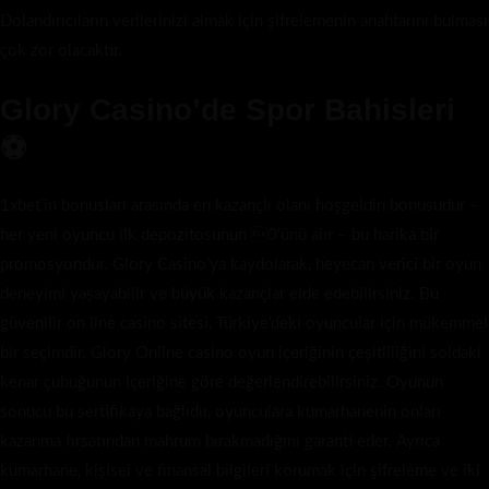
Dolandırıcıların verilerinizi almak için şifrelemenin anahtarını bulması
çok zor olacaktır.
Glory Casino’de Spor Bahisleri
⚽️
1xbet’in bonusları arasında en kazançlı olanı hoşgeldin bonusudur –
her yeni oyuncu ilk depozitosunun 0’ünü alır – bu harika bir
promosyondur. Glory Casino’ya kaydolarak, heyecan verici bir oyun
deneyimi yaşayabilir ve büyük kazançlar elde edebilirsiniz. Bu
güvenilir on line casino sitesi, Türkiye’deki oyuncular için mükemmel
bir seçimdir. Glory Online casino oyun içeriğinin çeşitliliğini soldaki
kenar çubuğunun içeriğine göre değerlendirebilirsiniz. Oyunun
sonucu bu sertifikaya bağlıdır, oyunculara kumarhanenin onları
kazanma fırsatından mahrum bırakmadığını garanti eder. Ayrıca
kumarhane, kişisel ve finansal bilgileri korumak için şifreleme ve iki