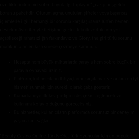
özelliklerinden biri sobre büyük ilgi toplayan“ „cazip hoşgeldin
bonusu paketidir. Oturum açma, unutulan şifreler veya başarısız
işlemlerle ilgili herhangi bir sorunla karşılaşırsanız lütfen hemen
destek müşterileriyle iletişime geçin. Teknik zorlukların yol
açabileceği rahatsızlığın farkındayız ve Glory, the girl türlü sorunu
mümkün olan en kısa sürede çözmeye kararlıdır.
Hesapta hem büyük miktarlarda parayla hem sobre küçük bir
parayla oynayabilirsiniz.
Platform, kullanıcıların ihtiyaçlarını karşılamak ve onlara en iyi
hizmeti sunmak için sürekli olarak çaba gösterir.
Kumarhaneye ilk kez girdiğinizde, çekici, eğlenceli ve
kullanımı kolay olduğunu göreceksiniz.
Bu hizmetler, kullanıcıların platformda sorunsuz bir deneyim
yaşamasını sağlar.
“Beauty Casino Online Türkiye’de, Türk oyuncular için en popüler