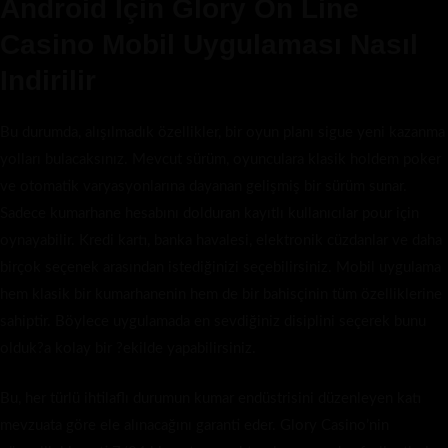
Android Için Glory On Line
Casino Mobil Uygulaması Nasıl
Indirilir
Bu durumda, alışılmadık özellikler, bir oyun planı sigue yeni kazanma
yolları bulacaksınız. Mevcut sürüm, oyunculara klasik holdem poker
ve otomatik varyasyonlarına dayanan gelişmiş bir sürüm sunar.
Sadece kumarhane hesabını dolduran kayıtlı kullanıcılar pour için
oynayabilir. Kredi kartı, banka havalesi, elektronik cüzdanlar ve daha
birçok seçenek arasından istediğinizi seçebilirsiniz. Mobil uygulama
hem klasik bir kumarhanenin hem de bir bahisçinin tüm özelliklerine
sahiptir. Böylece uygulamada en sevdiğiniz disiplini seçerek bunu
olduk?a kolay bir ?ekilde yapabilirsiniz.
Bu, her türlü ihtilaflı durumun kumar endüstrisini düzenleyen katı
mevzuata göre ele alınacağını garanti eder. Glory Casino’nin