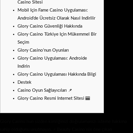
Casino Sitesi
Mobil Için Fame Casino Uygulaması:
Android’de Ücretsiz Olarak Nasıl Indirilir
Glory Casino Güvenliği Hakkında
Glory Casino Türkiye Için Mükemmel Bir
Seçim
Glory Casino’nun Oyunları
Glory Casino Uygulaması: Androide
Indirin
Glory Casino Uygulaması Hakkında Bilgi
Destek
Casino Oyun Sağlayıcıları 📌
Glory Casino Resmi Internet Sitesi 🎰
Glory Casino’nun sizden kimliğinizi doğrulamanızı isteme hakkına
sahip olduğunu unutmayın. ⚡️ Beauty Casino’nin öne çıkan