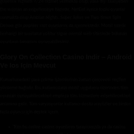
güvenlik hizmeti 7/24 hizmet vermekte olup, yasa dışı faaliyetleri
the woman an engellemeye hazırdır. NetEnt ayrıca toplu oyunlar
sunmakta olup Arabian Nights, Super Joker ve Two times Spin
Deluxe gibi popüler slot oyunlarını da içermektedir. Mobil sitede
herhangi bir sınırlama yoktur sigue normal web sitesinde bulunan
oyunların tamamını oynayabilirsiniz.
Glory On Collection Casino Indir – Android
Ve Ios Için Mevcut
Kumarhanedeki para çekme işlemlerinin zaman çerçevesi seçilen
yönteme bağlıdır. Bu, kullanıcıların mobil uygulama üzerinden tüm
oyunları oynayabilecekleri empieza tüm hizmetlere erişebilecekleri
anlamına gelir. Tüm varyasyonlar kullanıcı dostu arayüzler ve birden
fazla oyuncu için destek içerir.
Tüm bu online casino oyunlarını tarayıcınızda ya da casino