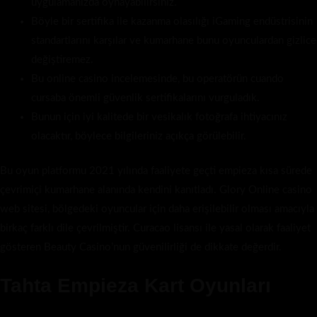
uygulamanızda oynayabilirsiniz.
Böyle bir sertifika ile kazanma olasılığı iGaming endüstrisinin
standartlarını karşılar ve kumarhane bunu oyunculardan gizlice
değiştiremez.
Bu online casino incelemesinde, bu operatörün cuando
cursaba önemli güvenlik sertifikalarını vurguladık.
Bunun için iyi kalitede bir vesikalık fotoğrafa ihtiyacınız
olacaktır, böylece bilgileriniz açıkça görülebilir.
Bu oyun platformu 2021 yılında faaliyete geçti empieza kısa sürede
çevrimiçi kumarhane alanında kendini kanıtladı. Glory Online casino
web sitesi, bölgedeki oyuncular için daha erişilebilir olması amacıyla
birkaç farklı dile çevrilmiştir. Curacao lisansı ile yasal olarak faaliyet
gösteren Beauty Casino’nun güvenilirliği de dikkate değerdir.
Tahta Empieza Kart Oyunları