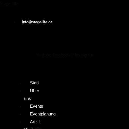
Zum
Menü
Menü
Stage Life
Inhalt
springen
info@stage-life.de
Youtube
Facebook-f
Instagram
Start
Über
uns
Events
Eventplanung
Artist