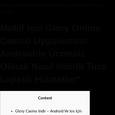
Glory Casino Online Kayıt: Yeni Oyuncular Için 300$ Ilk Giriş
Bonusu
Mobil Için Glory Online
Casino Uygulaması:
Androidde Ücretsiz
Olarak Nasıl Indirili Tuze
Lojistik Hizmetler“
Content
Glory Casino Indir – Android Ve Ios Için