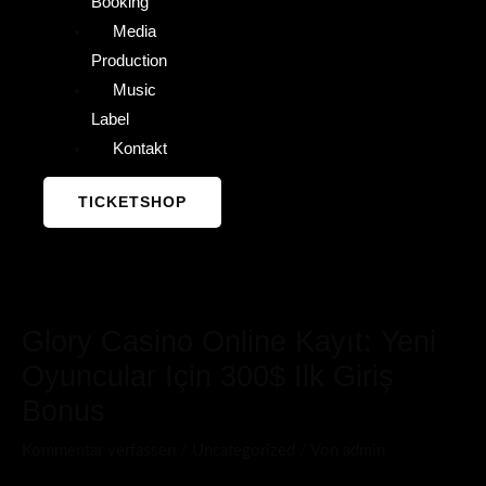
Booking
Media
Production
Music
Label
Kontakt
TICKETSHOP
Glory Casino Online Kayıt: Yeni
Oyuncular Için 300$ Ilk Giriş
Bonus
Kommentar verfassen
/
Uncategorized
/ Von
admin