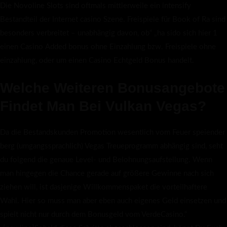
Die Novoline Slots sind oftmals mittlerweile ein intensify
Bestandteil der Internet casino Szene. Freispiele für Book of Ra sind
besonders verbreitet – unabhängig davon, ob“ „ha sido sich hier 1
einen Casino Added bonus ohne Einzahlung bzw. Freispiele ohne
einzahlung, oder um einen Casino Echtgeld Bonus handelt.
Welche Weiteren Bonusangebote
Findet Man Bei Vulkan Vegas?
Da die Bestandskunden Promotion wesentlich vom Feuer speiender
berg (umgangssprachlich) Vegas Treueprogramm abhängig sind, seht
du folgend die genaue Level- und Belohnungsaufstellung. Wenn
man hingegen die Chance gerade auf größere Gewinne nach sich
ziehen will, ist dasjenige Willkommenspaket die vorteilhaftere
Wahl. Hier so muss man aber eben auch eigenes Geld einsetzen und
spielt nicht nur durch dem Bonusgeld vom VerdeCasino.“