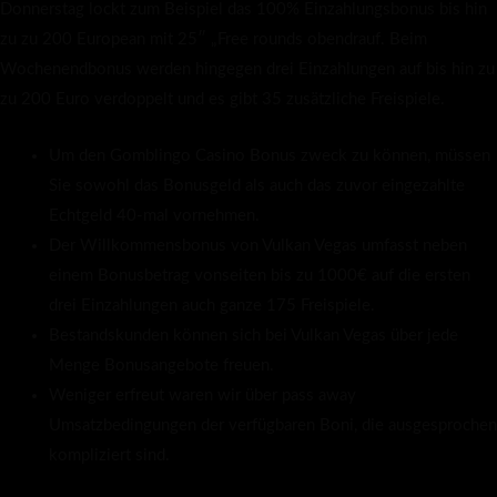
Donnerstag lockt zum Beispiel das 100% Einzahlungsbonus bis hin
zu zu 200 European mit 25″ „Free rounds obendrauf. Beim
Wochenendbonus werden hingegen drei Einzahlungen auf bis hin zu
zu 200 Euro verdoppelt und es gibt 35 zusätzliche Freispiele.
Um den Gomblingo Casino Bonus zweck zu können, müssen
Sie sowohl das Bonusgeld als auch das zuvor eingezahlte
Echtgeld 40-mal vornehmen.
Der Willkommensbonus von Vulkan Vegas umfasst neben
einem Bonusbetrag vonseiten bis zu 1000€ auf die ersten
drei Einzahlungen auch ganze 175 Freispiele.
Bestandskunden können sich bei Vulkan Vegas über jede
Menge Bonusangebote freuen.
Weniger erfreut waren wir über pass away
Umsatzbedingungen der verfügbaren Boni, die ausgesprochen
kompliziert sind.