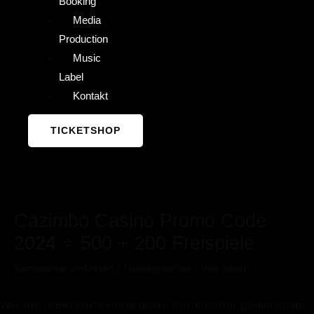
Booking
Media
Production
Music
Label
Kontakt
TICKETSHOP
Cazimbo Casino Promo Code
2024 ⭐️ 500 + 200 Freispiele
Kommentar verfassen
/
Uncategorized
/ Von
admin
Wer also immer schon einmal diesen Slot-Klassiker spielen wollte,