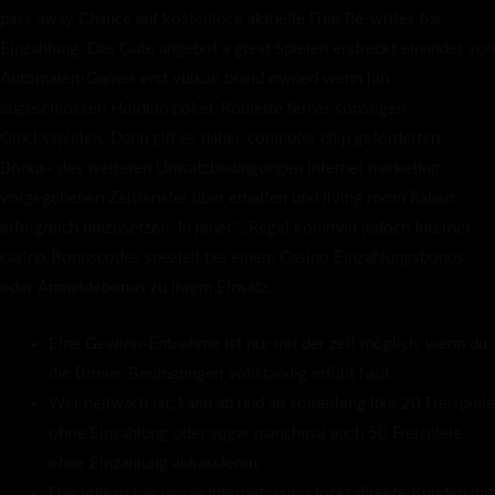
pass away Chance auf kostenlose aktuelle Free Re-writes bar
Einzahlung. Das Gute angebot a great Spielen erstreckt einander von
Automaten-Games erst
vulkan brand owned
wenn hin
abgeschlossen Holdem poker, Roulette ferner sonstigen
Glücksspielen. Dann gilt es dabei, computer chip geforderten
Bonus- des weiteren Umsatzbedingungen internet marketing
vorgegebenen Zeitfenster über erhalten und living room Rabatt
erfolgreich umzusetzen. In jener“ „Regel kommen jedoch Internet
casino Bonuscodes speziell bei einem Casino Einzahlungsbonus
oder Anmeldebonus zu ihrem Einsatz.
Eine Gewinn-Entnahme ist nur mit der zeit möglich, wenn du
die Bonus-Bedingungen vollständig erfüllt habt.
Wer hellwach ist, kann ab und an something like 20 Freispiele
ohne Einzahlung oder sogar manchmal auch 50 Freispiele
ohne Einzahlung abkassieren.
Das Vulkan Las vegas Internetcasino lockt direkte Kunden mit