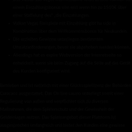
einem Einzahlungsbonus von erst wenn hin zu 1510€ über
einer Staffelung des“ „die Einzahlungen.
Vulkan Vegas Freispiele mit Einzahlung gibt ha sido in
Kombination über dem Willkommensbonus für Neukunden.
Die erzielten Gewinne unterliegen bestimmten
Umsatzanforderungen, bevor sie abgehoben werden können.
Allerdings hat es expire Webversion der Internetseite so
entwickelt, wenn sie beim Zugang auf die Seite auf das Gerät
des Kunden konfiguriert wird.
Betrieben und ist natürlich mit einer Glücksspiellizenz der Behörden
Curacaos ausgestattet. Das On line casino unterliegt somit einer
Regulierung von außen und verpflichtet sich zu diversen
Maßnahmen, die dem Spielerschutz und der Gewissheit der
Geldeinlagen nutzen. Das Spieleangebot dieser Plattform ist
ausgesprochen umfangreich und bietet den Kunden eine gewisse