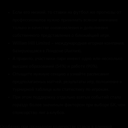
Если его низкий, то ставки на футбол же прогнозы от
профессионалов нужно принимать всяком внимание
только и качестве ознакомления и дополнения
собственного представления о ближайшей игре.
William Hill Limited – международная игорная компания,
базирующаяся в Лондоне (Англия).
А правило, участники пари имеют одно или несколько
высших образований (54%) и работе (90%).
Отыщите нужную секцию а узнайте расписание
предполагаемых матчей, результаты игр, положение в
турнирной таблице или статистику по игрокам.
При этом поддержку отдельно взятых событий стала
гораздо более значимым фактором при выборе БК, чем
спонсорство лиг а клубов.
Особенно при громадном количестве ставок в длинной