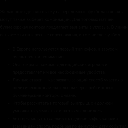
Желающие сделали ставку на переломные футбола и хоккея
могут также выберет комбинации. Для топовых матчей
букмекерская контора предлагает варианты в угловые. В линии
есть все эти интересные соревнования, и том числе футбол.
В Европе используется первый тип кэфов, и зарухом
очень прост и понимании.
Она открыта помимо для индийских игроков и
предоставляет им все необходимые удобства.
Личные ставки ― как захватывающий способ участия в
политических знаменательном через рейтинговые
букмекерские конторы онлайн.
Чтобы рассчитать итоговый выигрыш, он должен
умножить сумму ставки на это увеличилось.
Беттеры могут отслеживать падение кэфов вопреки
всем видам спорта, подбирая по фильтрам дату события,