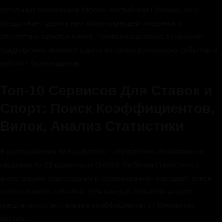
легальных букмекеров Европе. Английская Премьер-лига
продолжает дарить нам захватывающей поединки и
отсутствие забитых мячей. Чемпионская гонка в Германии
традиционно является одним из самых волнующих событий и
заботит болельщиков…
Топ-10 Сервисов Для Ставок и
Спорт: Поиск Коэффициентов,
Вилок, Анализ Статистики
В распоряжении пользователя – оперативно обновляемые
сведения по 33 различным спорта. Глубокая статистика с
фильтрацией судя странам и соревнованиям упрощает поиск
необходимого событий. Для каждый события на сайте
предлагаются актуальные коэффициенты от букмекера
Bet365.