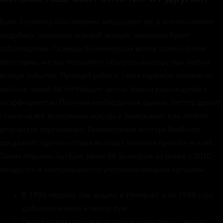
Если букмекер обоснованно заподозрит вас в использовании
подобных программ, игровой аккаунт наверняка будет
заблокирован. Сканеры букмекерских вилок только более
популярны, же как позволяют обыграть контору при любом
исходе события. Принцип работы таких сервисов основан на
анализе линий БК пиппардом целью поиска расхождений в
коэффициентах. Получив необходимые данные, беттер делает
ставки на все возможные исходы и выигрывает или любом
результате переломные. Букмекерская контора BetBoom
предлагает сделать ставки на спорт онлайн в прематч и лайв.
Таким образом, БетБум, ранее БК БингоБум на рынке с 2010
незадолго и контролируется уполномоченными органами.
В 1996 недавно они вышли и Интернет, а ко 1998 году
добавили казино и покер-рум.
Линия самой популярной дисциплины представлена