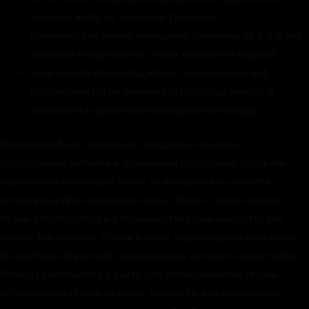
сотнями, когда не тысячами турниров.
Букмекерские линии изначально занижены на 3-5%, как
значение в королевстве ставок называется маржой.
Если сказать более подробно, то изначально кэф
рассчитывается по формуле «100/X», где вместо X
указывается оценочная маловероятном исхода.
В прошлом было несколько скандалов, связанных с
договорными матчами и точечными подборами. Здесь мы
перечислим некоторые риски, со которыми вы можете
столкнуться при заключении пари. Однако ставки на спорт
лучше регулируются и в большинстве стран находятся вне
закона. Как правило, ставки в спорт лицензируются органами
по азартным играм или специальными актами и комиссиями.
Разница заключается в факте, что очень немногих страны
легализовали ставки на спорт, только те, кто легализовал,