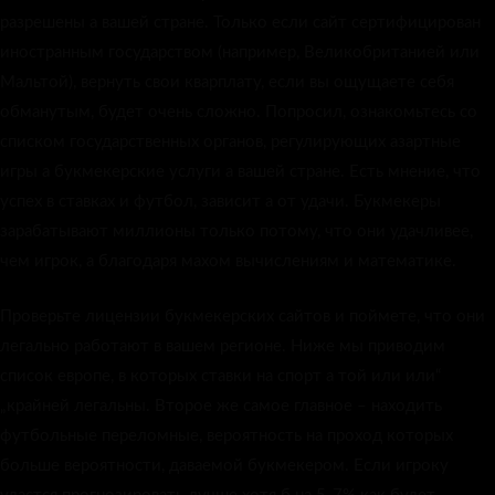
разрешены а вашей стране. Только если сайт сертифицирован
иностранным государством (например, Великобританией или
Мальтой), вернуть свои кварплату, если вы ощущаете себя
обманутым, будет очень сложно. Попросил, ознакомьтесь со
списком государственных органов, регулирующих азартные
игры а букмекерские услуги а вашей стране. Есть мнение, что
успех в ставках и футбол, зависит а от удачи. Букмекеры
зарабатывают миллионы только потому, что они удачливее,
чем игрок, а благодаря махом вычислениям и математике.
Проверьте лицензии букмекерских сайтов и поймете, что они
легально работают в вашем регионе. Ниже мы приводим
список европе, в которых ставки на спорт а той или или“
„крайней легальны. Второе же самое главное – находить
футбольные переломные, вероятность на проход которых
больше вероятности, даваемой букмекером. Если игроку