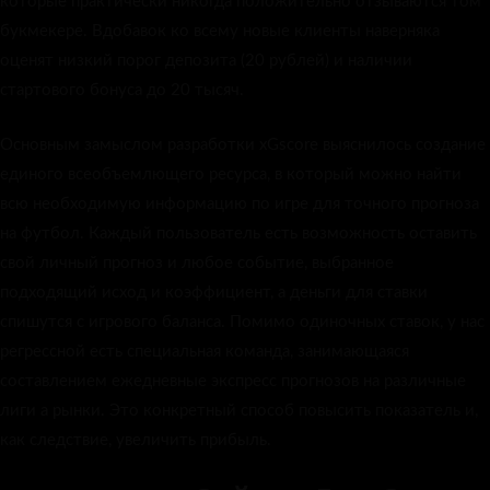
которые практически никогда положительно отзываются том
букмекере. Вдобавок ко всему новые клиенты наверняка
оценят низкий порог депозита (20 рублей) и наличии
стартового бонуса до 20 тысяч.
Основным замыслом разработки xGscore выяснилось создание
единого всеобъемлющего ресурса, в который можно найти
всю необходимую информацию по игре для точного прогноза
на футбол. Каждый пользователь есть возможность оставить
свой личный прогноз и любое событие, выбранное
подходящий исход и коэффициент, а деньги для ставки
спишутся с игрового баланса. Помимо одиночных ставок, у нас
регрессной есть специальная команда, занимающаяся
составлением ежедневные экспресс прогнозов на различные
лиги а рынки. Это конкретный способ повысить показатель и,
как следствие, увеличить прибыль.