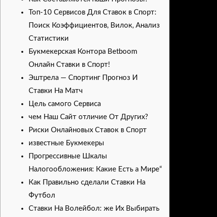
Топ-10 Сервисов Для Ставок в Спорт:
Поиск Коэффициентов, Вилок, Анализ
Статистики
Букмекерская Контора Betboom
Онлайн Ставки в Спорт!
Эштрела — Спортинг Прогноз И
Ставки На Матч
Цель самого Сервиса
чем Наш Сайт отличие От Других?
Риски Онлайновых Ставок в Спорт
известные Букмекеры
Прогрессивные Шкалы
Налогообложения: Какие Есть а Мире“
Как Правильно сделали Ставки На
Футбол
Ставки На Волейбол: же Их Выбирать