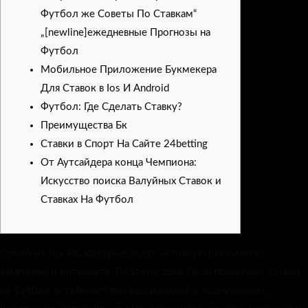
Футбол же Советы По Ставкам“
„[newline]ежедневные Прогнозы на
Футбол
Мобильное Приложение Букмекера
Для Ставок в Ios И Android
Футбол: Где Сделать Ставку?
Преимущества Бк
Ставки в Спорт На Сайте 24betting
От Аутсайдера конца Чемпиона:
Искусство поиска Валуйных Ставок и
Ставках На Футбол
Одной из тех БК, которые ведут активную рекламную
кампанию и интернете. Поэтому день Леон принимает ставки
на футбол остального профессионалов и подчиненных,