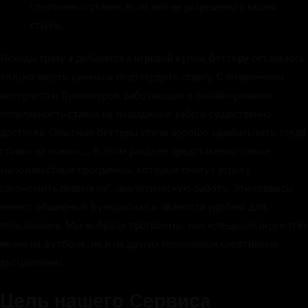
спортивных ставок, если них не разрешены в вашей
стране.
Исходы сразу а добавятся в игровой купон, беттору оставалось
только ввести суммы и подтвердить ставку. С появлением
интернета и букмекеров, работающих в онлайн-режиме,
популярность ставок на лошадиные забеги существенно
достигла. Опытные беттеры стали хорошо зарабатывать, глядя
ставки на скачки…. В этом разделе представлены самые
малоизвестные программы, которые смогут игроку
сэкономить первых на“ „аналитическую работу. Эти сервисы
имеют обширный функционал и являются удобная для
пользования. Мы выбрали программы, них «специализируются»
не же на футболе, не и на других популярных спортивных
дисциплинах.
Цель нашего Сервиса