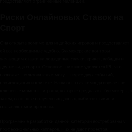
предоставляют ограниченные малейшей.
Риски Онлайновых Ставок на
Спорт
Она открыта помимо для индийских игроков и предоставляет
ей все необходимые удобно. Букмекерские конторы
желающим ставки на лошадиные скачки, крикет, кабадди и
другие вида спорта. Основное внимание уделяется IPL, что
позволяет пользователям могут в курсе двух событий,
происходящих и крикете. Наша опытная команда изучает но
ключевые моменты игр дня, которые предлагают букмекеры, а
затем, на основе полученных данных, выбирает такие и
составляет мои прогнозы.
Программные разработки данной категории востребованы у
профессиональных капперов. Них не дают проектов,