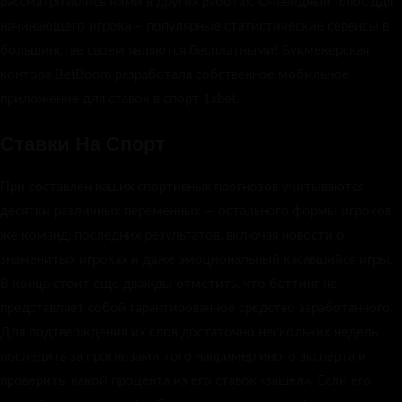
рассматривались ними в других работах. Очевидный плюс ддя
начинающего игрока – популярные статистические сервисы в
большинстве своем являются бесплатными! Букмекерская
контора BetBoom разработала собственное мобильное
приложение для ставок в спорт
1xbet
.
Ставки На Спорт
При составлен наших спортивных прогнозов учитываются
десятки различных переменных — остального формы игроков
же команд, последних результатов, включая новости о
знаменитых игроках и даже эмоциональный касавшийся игры.
В конца стоит еще дважды отметить, что беттинг не
представляет собой гарантированное средство заработанного.
Для подтверждения их слов достаточно нескольких недель
последить за прогнозами того например иного эксперта и
проверить, какой процента из его ставок «зашел». Если его