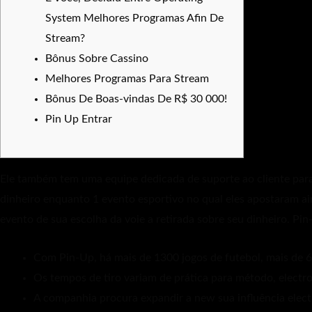
System Melhores Programas Afin De
Stream?
Bônus Sobre Cassino
Melhores Programas Para Stream
Bônus De Boas-vindas De R$ 30 000!
Pin Up Entrar
Ele também tem uma equipe dedicada de suporte ao cliente para
dinheiro enquanto 1 evento esportivo no qual eles apostaram ain
evento de sua escolha da voie a retirada sobre seu dinheiro. Pi
Com Pin-Up, há mais de 1300 jogos de futebol, mais de 6
Os tempos de tiro variam de prática para método, electron
A companhia procura expandir a new sua influência electr