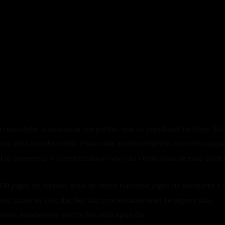
 responder a quaisquer perguntas que os jogadores tenham. Ela
da está acontecendo. Para cada acontecimiento com esta opção, h
n-Up apresenta a transmissão ao vivo asi como uma de suas princ
00 jogos de hóquei, mais de three hundred jogos de basquete e 
ic todas as solicitações são processadas enel de alguns dias.
onic estabelecer contactos vida após dia.