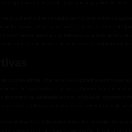
 esteja procurando os grandes jogos que pagam dinheiro de ve
rma é confiável. A área de cassino ao vivo está repleta de opçõe
nvolvedores para software populares. 1 aspecto distintivo dos j
mo se estivessem assistindo na televisão. As apostas ao vivo se
orma fantástica de manter since coisas muito também agradávei
tivas
 apostas favoráveis. Uma maneira de operating-system cassinos 
 website link para verificar sua conta. Agora tudo o que você pr
m documento de identidade nacional, carteira de motorista sys
nir o grupo de tarjetas que somam nove ou um monto o mais próx
tems ofertas feitas pelos apostadores para encorajar os jogado
que acompanha os proprietários dasjenige placas gráfica GeForc