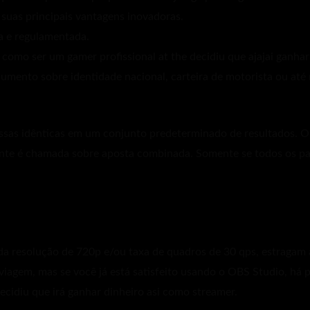
suas principais vantagens inovadoras.
a e regulamentada.
omo ser um gamer profissional at the decidiu que ajajai ganhar
umento sobre identidade nacional, carteira de motorista ou até
sas idênticas em um conjunto predeterminado de resultados. O l
te é chamada sobre aposta combinada. Somente se todos os palpi
da resolução de 720p e/ou taxa de quadros de 30 qps, estragam a
 viagem, mas se você já está satisfeito usando o OBS Studio, h
cidiu que irá ganhar dinheiro asi como streamer.