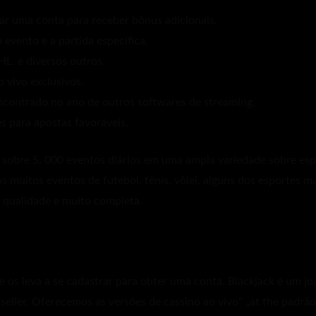
rar uma conta para receber bônus adicionais.
evento e a partida específica.
L, e diversos outros.
 vivo exclusivos.
ncontrado no ano de outros softwares de streaming.
s para apostas favoráveis.
 sobre 5. 000 eventos diários em uma ampla variedade sobre esp
s muitos eventos de futebol, tênis, vôlei, alguns dos esportes ma
 qualidade e muito completa.
os leva a se cadastrar para obter uma conta. Blackjack é um jo
eller. Oferecemos as versões de cassino ao vivo“ „at the padrã