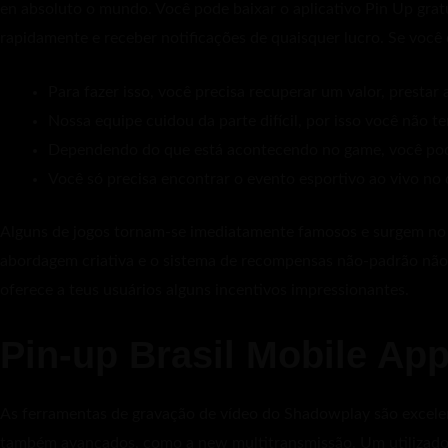
en absoluto o mundo. Você pode baixar o aplicativo Pin Up gratui
rapidamente e receber notificações de quaisquer lucro. Se você d
Para fazer isso, você precisa recuperar um valor, prestar
Nossa equipe cuidou da parte difícil, por isso você não t
Dependendo do que está acontecendo no game, você pode
Você só precisa encontrar o evento esportivo ao vivo no 
Alguns de jogos tornam-se imediatamente famosos e surgem no s
abordagem criativa e o sistema de recompensas não-padrão não 
oferece a teus usuários alguns incentivos impressionantes.
Pin-up Brasil Mobile Ap
As ferramentas de gravação de vídeo do Shadowplay são excelente
também avançados, como a new multitransmissão. Um utilizador