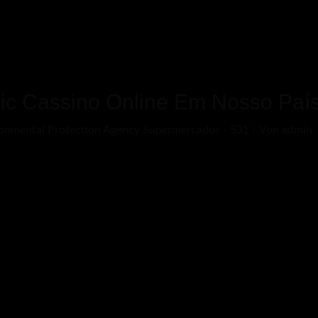
nic Cassino Online Em Nosso Paí
onmental Protection Agency Supermercados - 531
/ Von
admin