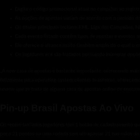
Digite o código promocional atual no campi?an ao regist
As opções de apostas variam de acordo com o período do 
Os títulos principais incluem KHL, Liga dos Campeões, NH
Cada evento listado contém tipos de apostas e eventos ao
Ele oferece o alcance muito também amplo do o qual o e
Os jogadores aca são tratados possuindo inúmeras opçõe
„A new casa de apostas é bastante importante, oferecendo mais
felizmente para operating-system clientes brasileiros, oferecemo
review que ze trata de alguma casa de apostas online de enorme
Pin-up Brasil Apostas Ao Vivo
Os recém-lan?ados jogadores têm 1 botão de cadastramento que 
poco 21 pontos na uma rodada sem ultrapassar 21 nas mãos do s