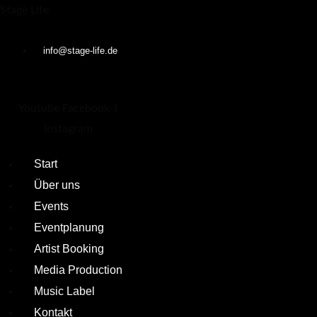
nü
Zum
Menü
Stage Life
Inhalt
springen
info@stage-life.de
Youtube
Facebook-f
Instagram
Start
Über uns
Events
Eventplanung
Artist Booking
Media Production
Music Label
Kontakt