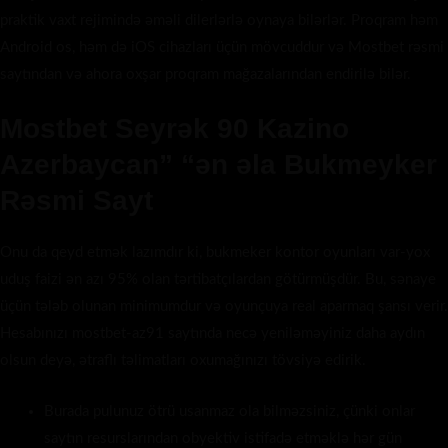
praktik vaxt rejimində əməli dilerlərlə oynaya bilərlər. Proqram həm
Android os, həm də iOS cihazları üçün mövcuddur və Mostbet rəsmi
saytından və ahora oxşar proqram mağazalarından endirilə bilər.
Mostbet Seyrək 90 Kazino
Azerbaycan” “ən əla Bukmeyker
Rəsmi Sayt
Onu da qeyd etmək lazımdır ki, bukmeker kontor oyunları var-yox
uduş faizi ən azı 95% olan tərtibatçılardan götürmüşdür. Bu, sənaye
üçün tələb olunan minimumdur və oyunçuya real aparmaq şansı verir.
Hesabınızı mostbet-az91 saytında necə yeniləməyiniz daha aydın
olsun deyə, ətraflı təlimatları oxumağınızı tövsiyə edirik.
Burada pulunuz ötrü usanmaz ola bilməzsiniz, çünki onlar
saytın resurslarından obyektiv istifadə etməklə hər gün