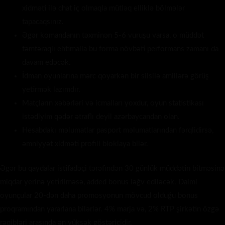
xidməti ilə chat iç olmaqla mütləq elliklə bölmələr
tapacaqsınız.
Əgər komandanın təxminən 5-6 vuruşu varsa, o müddət
təmtəraqlı ehtimalla bu forma növbəti performans zamanı da
davam edəcək.
İdman oyunlarına mərc qoyarkən bir silsilə amillərə görüş
yetirmək lazımdır.
Matçların xəbərləri və icmalları yoxdur, oyun statistikası
istədiyim qədər ətraflı deyil azərbaycandan olan.
Hesabdakı məlumatlar pasport məlumatlarından fərqlidirsə,
əmniyyət xidməti profili bloklaya bilər.
Əgər bu qaydalar istifadəçi tərəfindən 30 günlük müddətin bitməsinə
miqdar yerinə yetirilməsə, added bonus ləğv ediləcək. Daimi
oyunçular 20-dən daha promosyonun mövcud olduğu bonus
proqramından yararlana bilərlər. 4% marja və, 2% RTP şirkətin özgə
rəqibləri arasında ən yüksək göstəricidir.