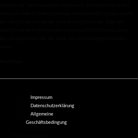
Und
Kunden und Casinobesuchern interessiert. Kostenfreie Boni und
Bonusse
Freispiele ohne Einzahlung können dabei bestimmt zeigen, welche
Für
Art von Spieler sich auf der Seite neu registriert hat. Jeder, der
Bestandskunden,
wirklich einmal im World wide web einem Online Casino einen
Promo
Besuch abgestattet hat, der weiß, dass Bonusangebote darüber
Codes
hinaus
Für
Free
Read More »
Of
Charge
Spins,
Slot
Impressum
Apps
Datenschutzerklärung
Und
Allgemeine
Kundenservice
Geschäftsbedingung
© 2021 Stage Life