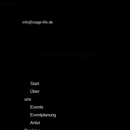
Zum
Menü
Menü
Stage Life
Inhalt
springen
info@stage-life.de
Youtube
Facebook-f
Instagram
Start
Über
uns
Events
Eventplanung
Artist