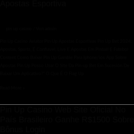
Up
Apostas Esportiva
Casino
Aviator
Pin
pin up casino
/ Von
admin
Up
Apostas
Pin Up Casino Aviator Pin Up Apostas Esportivas Pin Up Bet 2024:
Esportiva
Apostas, Sports, É Confiavel, Live E Apostas Em Pinball E Futebol
Content Como Baixar Pin Up Gamble Para Iphone/ios App Sobre
Apostas Pin Up Posso Usar O Site Da Pin-up Bet Em Sucesión De
Baixar Um Aplicativo?“ O Que É O Flag Up
Read More »
Pin Up Casino Web Site Oficial No
Pin
Up
País Brasileiro Ganhe R$1500 Sobre
Casino
Bônus Login
Web