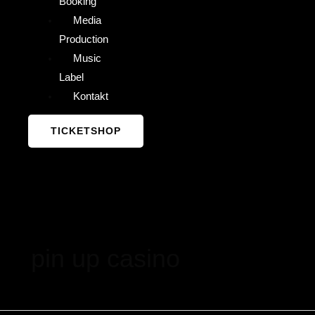
Booking
Media
Production
Music
Label
Kontakt
TICKETSHOP
pin up casino