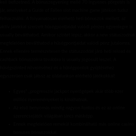
kell befizetned. A bónuszegyenleg mellé 70 ingyenes pörgetés is
jár, amelyeket a Guide of Fallen slot machine game játékon tudsz
felhasználni. A folyamatosan elérhető heti bónuszok mellett, az
aktív játékkal szerzett hűségpontjaidat valódi pénzes egyenlegre is
usually beválthatod. Amikor szintet lépsz, akkor a new státuszodnak
megfelelően beválthatod a hűségpontjaidat valódi pénz jutalomra.
Ennek ellenére természetesen the státuszoddal járó heti reload és
cashback bónuszokra továbbra is usually jogosult leszel. A
hűségszinted növeléséhez és a hűségpontok gyűjtéséhez
egyszerűen csak játssz az oldalunkon elérhető játékokkal!
Egyes“ „progresszív jackpot nyerőgépek akár több ezer
milliós nyereményeket is kínálhatnak.
Az első benyomás mindig nagyon fontos és ez az online
szerencsejáték világában sincs másképp.
Ennek megfelelően remekül kombinálható más online casino
bonuses bónuszokkal.