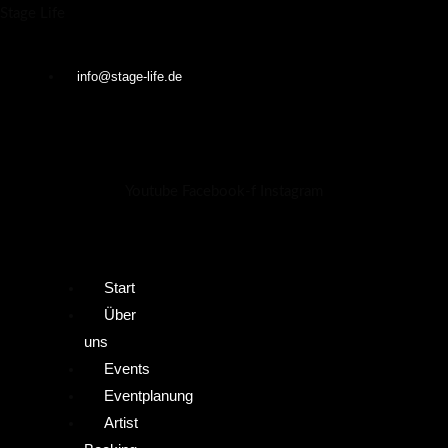
Zum
Menü
Menü
Stage Life
Inhalt
springen
info@stage-life.de
Youtube
Facebook-f
Instagram
Start
Über
uns
Events
Eventplanung
Artist