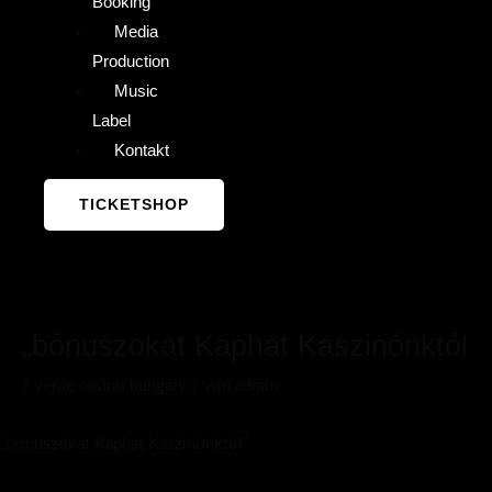
Booking
Media
Production
Music
Label
Kontakt
TICKETSHOP
„bónuszokat Kaphat Kaszinónktól
/
verde casino hungary
/ Von
admin
„bónuszokat Kaphat Kaszinónktól“