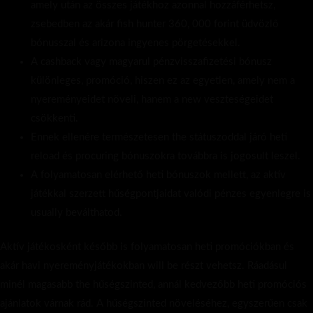
amely után az összes játékhoz azonnal hozzáférhetsz,
zsebedben az akár fish hunter 360, 000 forint üdvözlő
bónusszal és arizona ingyenes pörgetésekkel.
A cashback vagy magyarul pénzvisszafizetési bónusz
különleges, promóció, hiszen ez az egyetlen, amely nem a
nyereményeidet növeli, hanem a new veszteségeidet
csökkenti.
Ennek ellenére természetesen the státuszoddal járó heti
reload és procuring bónuszokra továbbra is jogosult leszel.
A folyamatosan elérhető heti bónuszok mellett, az aktív
játékkal szerzett hűségpontjaidat valódi pénzes egyenlegre is
usually beválthatod.
Aktív játékosként később is folyamatosan heti promóciókban és
akár havi nyereményjátékokban will be részt vehetsz. Ráadásul
minél magasabb the hűségszinted, annál kedvezőbb heti promóciós
ajánlatok várnak rád. A hűségszinted növeléséhez, egyszerűen csak