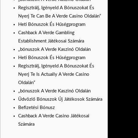
Regisztrálj, Igényeld A Bónuszokat És
Nyerj Te Can Be A Verde Casino Oldalán“
Heti Bónuszok És Hűségprogram
Cashback A Verde Gambling
Establishment Játékosai Számára
„bónuszok A Verde Kaszinó Oldalán
Heti Bónuszok És Hűségprogram
Regisztrálj, Igényeld A Bónuszokat És
Nyerj Te Is Actually A Verde Casino
Oldalán“
„bónuszok A Verde Kaszinó Oldalán
Üdvözlő Bónuszok Új Játékosok Számára
Befizetési Bónusz
Cashback A Verde Casino Játékosai
Számára