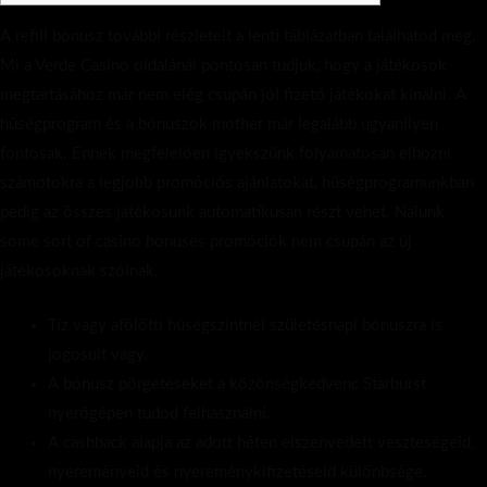
A refill bónusz további részleteit a lenti táblázatban találhatod meg.
Mi a Verde Casino oldalánál pontosan tudjuk, hogy a játékosok
megtartásához már nem elég csupán jól fizető játékokat kínálni. A
hűségprogram és a bónuszok mother már legalább ugyanilyen
fontosak. Ennek megfelelően igyekszünk folyamatosan elhozni
számotokra a legjobb promóciós ajánlatokat, hűségprogramunkban
pedig az összes játékosunk automatikusan részt vehet. Nálunk
some sort of casino bonuses promóciók nem csupán az új
játékosoknak szólnak.
Tíz vagy afölötti hűségszintnél születésnapi bónuszra is
jogosult vagy.
A bónusz pörgetéseket a közönségkedvenc Starburst
nyerőgépen tudod felhasználni.
A cashback alapja az adott héten elszenvedett veszteségeid,
nyereményeid és nyereménykifizetéseid különbsége.