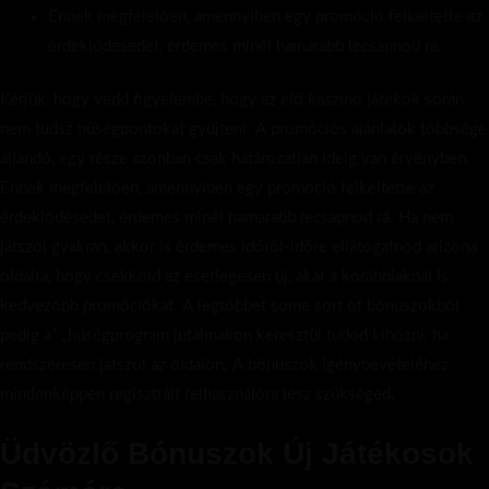
Ennek megfelelően, amennyiben egy promóció felkeltette az
érdeklődésedet, érdemes minél hamarabb lecsapnod rá.
Kérjük, hogy vedd figyelembe, hogy az élő kaszinó játékok során
nem tudsz hűségpontokat gyűjteni. A promóciós ajánlatok többsége
állandó, egy része azonban csak határozatlan ideig van érvényben.
Ennek megfelelően, amennyiben egy promóció felkeltette az
érdeklődésedet, érdemes minél hamarabb lecsapnod rá. Ha nem
játszol gyakran, akkor is érdemes időről-időre ellátogatnod arizona
oldalra, hogy csekkold az esetlegesen új, akár a korábbiaknál is
kedvezőbb promóciókat. A legtöbbet some sort of bónuszokból
pedig a“ „hűségprogram jutalmakon keresztül tudod kihozni, ha
rendszeresen játszol az oldalon. A bónuszok igénybevételéhez
mindenképpen regisztrált felhasználóra lesz szükséged.
Üdvözlő Bónuszok Új Játékosok