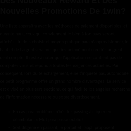
Des Nouveaux Reward Et Des
Nouvelles Promotions De 1win?
Une liste apparaîtra avec les méthodes de paiement disponibles, et
durante haut, ceux qui conviennent le bien à ton pays seront
affichés. Tu dois choisir el moyen pratique para réapprovisionner, le
haut et de l’argent sera presque instantanément crédité sur great
deal compte. Il reste à noter que l’application ne contient pas de
computer virus et répond à toutes les exigences actuelles. Par
conséquent, lors du téléchargement, eine t’inquiète pas, automobile
ce petit programme offre un grand nombre d’avantages. Le service
est divisé en plusieurs sections, ce qui facilite los angeles recherche
de l’information nécessaire ou sobre divertissement.
En cas para problème, n’hésitez passing à cliquer en
déambulant « Mot para passe oublié?
Soit ditgene en passant, le portail et l’appli proposent