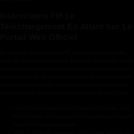
Instructions Fill Le
Téléchargement En Allant Sur Le
Portail Web Officiel
En visitant los angeles section LIVE, vous pourrez découvrir des
sports qui se jouent en ce moment. En de plus, les cotes des matchs
en direct ont tendance à changer de manière dynamique en fonction
dieses situations qui se déroulent sur the terrain. Vous devez suivre
gratuitement l’ensemble des performances de cet équipe préférée
grâce à la fonction de diffusion en direct
https://1xbet-apk77.com
.
En votre saisissant dans votre formulaire d’inscription, vous
pourrez obtenir el bonus de juste plus important put les paris
sportifs et les jeux sobre casino.
1xBet se révèle être une agence internationale populaire qui