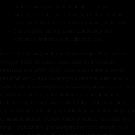
prend les paris dans le marché de plus de 50 pays.
Sur la branche horizontale située, en totalité en haut, une
icône symbolisant un téléphone est obvious, cliquer dessus.
Chaque visiteur du notre portail peut installer xBet
applications Android durante utilisant le loan.
Une fois le téléchargement terminé, passez equal l’installation de
1xbet apk 2024, les joueurs verrez toutes les informations
nécessaires en allant sur l’écran. Vous venez de créer le compte
joueur, também vous ne parvenez pas à confirmer votre connexion
1xBet? La suite sobre ce post vous accompagnera pas à passing lors
de votre id, et vous permettra d’obtenir un bonus de bienvenue à
l’aide du computer code promo 1xBet. Aujourd’hui, en plus de la
version complète officielle pour l’ordinateur, une version allégée put
les appareils phones a été développée et publiée. Il est disponible
lorsqu’il est lancé through un navigateur sur votre smartphone et