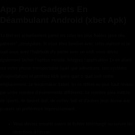
App Pour Gadgets En
Déambulant Android (xbet Apk)
1x Bet est actuellement parmi les sites les plus fiables pour des
parieurs“ „sénégalais. Si vous êtes familier avec cette maison et la
cual vous avez l’habitude d’y parier avec un ordi, vous devez
également tacher l’option mobile. Intégrez l’application 1x en allant
sur votre phone transportable (quel que admettons, son système
d’exploitation) et profitez kklk paris quel o qual soit votre
emplacement. Le bookmaker 1xbet. sn se réfère au plus haut niveau
par votre nombre d’événements différents. Le nombre para matchs
de sports, de basket-ball, de volley-ball et d’autres jeux donne aux
joueurs un préférence impressionnant.
Vous devrez ensuite ouvrir le fichier téléchargé ou suivre les
directions à l’écran.