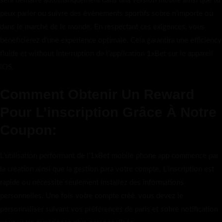
sera démarré automatiquement dans una version mobile ainsi que tu
peux parier ou suivre des événements sportifs sobre n’importe où
dans le marché de le monde. En respectant ces exigences, vous
bénéficierez d’une expérience optimale. Cela garantira une efficiency
fluide et without interruption de l’application 1xBet sur le appareil
iOS.
Comment Obtenir Un Reward
Pour L’inscription Grâce À Notre
Coupon:
L’utilisation performant de l’1xBet mobile phone app commence par
la création ainsi que la gestion para votre compte. L’inscription est
rapide ou nécessite seulement installez des informations
personnelles. Une fois votre compte créé, vous devez le
personnaliser suivant vos préférences de paris et sobre notification