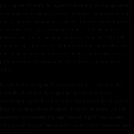
pour déposer et retirer de l’argent facilement. Elle prend également
en cost plusieurs langues, y compris le français, pour s’assurer que
vous comprenez parfaitement toutes les fonctionnalités et options
disponibles. Ces caractéristiques font de l’1xBet apk un outil
indispensable pour les amateurs de paris au Sénégal. 1xBet APK
reste une application cellular Android qui donne la possibilité aux
utilisateurs de parier sur des sports, de pratiquer au casino ou de
profiter d’autres divertissements offerts k?rester le bookmaker
1xBet.
Dans la fenêtre qui apparaît, vous devez choisir l’ensemble des
méthodes de création de compte quel professionnel vous
conviennent le plus. Il vous se révèle être proposé de les joueurs
inscrire“ „sobre plusieurs manières, il y en a 4 au entire. Une fois
connecté, vous accédez à la page d’accueil, à partir para laquelle
vous pouvez naviguer vers la section de le choix à l’aide de la barre
sobre navigation.