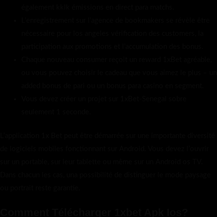
également kklk émissions en direct para matchs.
L’enregistrement sur l’agence de bookmakers se révèle être
nécessaire pour los angeles vérification des customers, la
participation aux promotions et l’accumulation des bonus.
Chaque nouveau consumer reçoit un reward 1xBet agréable,
ou vous pouvez choisir le cadeau que vous aimez le plus – un
added bonus de pari ou un bonus para casino en segment.
Vous devez créer un projet sur 1xBet-Senegal sobre
seulement 1 seconde.
L’application 1x Bet peut être démarrée sur une importante diversité
de logiciels mobiles fonctionnant sur Android. Vous devez l’ouvrir
sur un portable, sur leur tablette ou même sur un Android os TV.
Dans chacun les cas, una possibilité de distinguer le mode paysage
ou portrait reste garantie.
Comment Télécharger 1xbet Apk Ios?