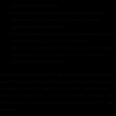
promotionnel pour le bonus.
Grâce à child interface conviviale et à ses nombreuses
fonctionnalités, l’application est l’une des in addition
populaires parmi les utilisateurs.
Ces fonctionnalités visent à améliorer l’expérience de pari de
chaque utilisateur, qu’il soit novice ou expert.
Une fois le téléchargement terminé, passez par l’installation
de 1xbet apk 2024, vous verrez toutes les informations
nécessaires en allant sur l’écran.
Lors entre ma première union, il suffit d’entrer le login ou le mot de
passe. Tous nos produits mobiles para la marque russe et la version
complète du site ont les mêmes fonctionnalités, divertissements,
offres promotionnelles, etc. Vous pouvez contacter the support de
1xBet via chat en direct sur leur internet site web, par mail ou“ „par
téléphone.