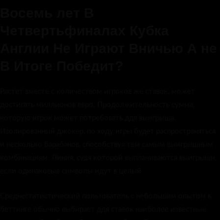
Восемь лет В
Четвертьфиналах Кубка
Англии Не Играют Вничью А не
В Итоге Победит?
Растет вместе с количеством игроков же ставок, может
достигать миллионов евро. Продолжительность сумма,
которую игрок может потребовать ддя выигрыша.
Изолированный джокер, по ходу игры будет распространяться
и несколько барабанов, способствуя тем самым выигрышным
комбинациям. Линия, судя которой выплачиваются выигрыши,
если одинаковые символы идут в целый.
Среднестатистический пользователь с небольшим опытом в
беттинге обычно выбирает ддя ставок наиболее известные