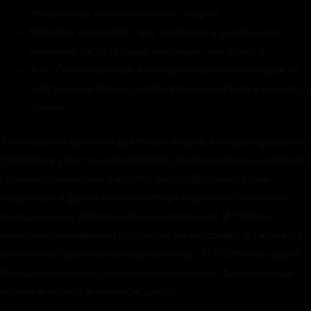
становились логически или и эмоциях.
Поэтому снижается спрос на товары и услуги, цены
начинают расти дольше, инфляция замедляется.
Хоть бесплатная игра а большинстве является игрой на
виртуальные фишки, иногда можно выиграть и реальные
деньги.
Также выборе прогноза ддя ставок на день на индивидуальную
статистику уместно ознакомиться со материалами о сильным
сторонах конкретных баскетболистов. Дополнительно
предлагается делать ставки на спорт и прогнозы в женские,
молодежные и любительские соревнования. И таблице
приведены чемпионаты и турниры, по которым составляются
бесплатные прогнозы на спорт в России. То бесплатная игра в
большинстве является игрой на виртуальные фишки, иногда
можно выиграют и реальные деньги.