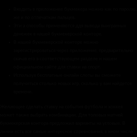
Входить в приложение букмекера можно как по паролю,
же и по отпечаткам пальцев.
Эти а способы применяются ддя вывода выигранных
денежек в нашей букмекерской конторе.
В нашей букмекерской конторе можно
зарегистрироваться через приложение, предварительно
скачав его в соответствующем разделе и нашем
официальном сайте для ставки на спорт.
Используя бесплатные онлайн слоты вы сможете
получиться столько новых игр, сколько у вам найдется
времени.
Желающие сделать ставку на события футбола и хоккея
может также выбрать комбинации. Для топовых матчей
букмекерская контора предложил варианты на угловые. В
линии есть все самые интересное соревнования, в ином числе