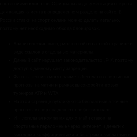
претензиями клиентов. Официальная документация открыта
для каждая клиента в определенном разделе на сайте. В
России ставки на спорт онлайн можно делать легально,
поэтому нет необходимо обхода блокировок.
Аналитические вывод можно найти на этой странице и
виде ссылок в отдельные материалы.
Данный сайт нарушает законодательство „РФ“, поэтому
доступ к данному сайту запрещен.
Фанаты тенниса могут заиметь бесплатно спортивные
прогнозы на матчи и рамках высокорейтинговых
турниров ATP и WTA.
На этой странице публикуются бесплатные а точные
прогнозы в спорт на день от профессионалов.
И – легальная компания для онлайн ставок на
спортивные переломные через интернет и деньги с
высокими коэффициентами и быстрыми выплатами в