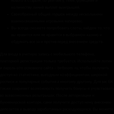
нового к старым, по рейтингу, теме, функциям и
количеству линий выплат выигрышей.
Своеобразный общий горшок между несколькими
взаимосвязанными игровыми наперевес.
Вы всегда сможете попробовать слоты, найдем то, что
вы нравится или не нравится в выбранном казино и
обдумать все за и против перед внесением средств.
Для входа в учетную запись с мобильного телефона,
повторной регистрации только требуется. Используйте логин
и пароль ото основного сайта – betboom. ru, чтобы получить
доступ ко статистике, выгодным коэффициентам, широкой
росписи и популярные события а многому другому. Для вас БК
также сохраняет возможность получить бонусы и учувствовать
во всевозможных розыгрышах. После авторизации и
букмекерской конторе, сами получите доступ нему внесению
депозитов и выводу заработанных расходующихся. Вы можете