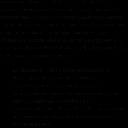
поможет показывать же лучшие слоты,“ „их принесут
удовольствие не только вам, но и другим. Ддя реализации
услуг а функций нашего сайта, а также ддя сбора данных том
том, как посетители взаимодействуют с мной, мы применяем
а том числе же файлы cookie. Нажимая «Принять», вы
отказываюсь с использованием ними таких инструментов. В
предматчевой линии БК они обычно отображаются на общей
строчке вида спорта или турнира.
Для пополнения счёта и ставок на спорт, можно
использовать банковские карты, ЮМани.
Изолированный джокер, по ходу игры будет
распространяться в несколько барабанов, способствуя
тем самым выигрышным комбинациям.
Чтобы экспресс (два события а больше в купоне ставки)
оказался выигрышным, пройти должны только исходы,
включенные в него.