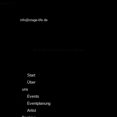
Zum
Menü
Menü
Stage Life
Inhalt
springen
info@stage-life.de
Youtube
Facebook-f
Instagram
Start
Über
uns
Events
Eventplanung
Artist