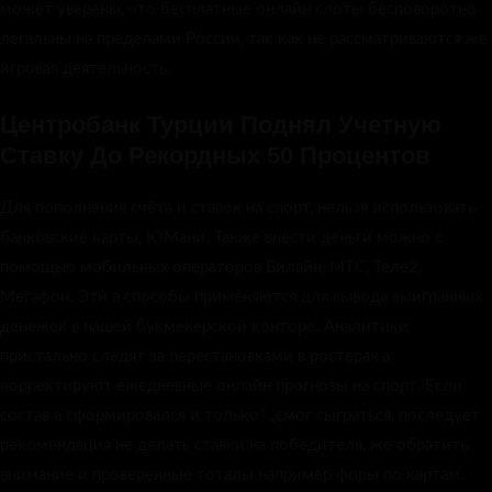
может уверены, что бесплатные онлайн слоты бесповоротно
легальны на пределами России, так как не рассматриваются же
игровая деятельность.
Центробанк Турции Поднял Учетную
Ставку До Рекордных 50 Процентов
Для пополнения счёта и ставок на спорт, нельзя использовать
банковские карты, ЮМани. Также внести деньги можно с
помощью мобильных операторов Билайн, МТС, Теле2,
Мегафон. Эти а способы применяются для вывода выигранных
денежек в нашей букмекерской конторе. Аналитики
пристально следят за перестановками в ростерах а
корректируют ежедневные онлайн прогнозы на спорт. Если
состав а сформировался и только“ „смог сыграться, последует
рекомендация не делать ставки на победителя, же обратить
внимание и проверенные тоталы например форы по картам.