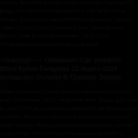
футбол. Любители футбола, могут заключать ставки на РПЛ,
Бундеслигу, Английскую премьер-лигу, лиги УЕФА только
сегодня. Букмекерская контора BetBoom предлагает сделано
ставки на спорт онлайн в прематч и лайв. Этим образом,
БетБум, ранее БК БингоБум в рынке с 2010 года и
контролируется уполномоченными органами.
«трактор» — «динамо»: Где увидеть
Матч Кубка Гагарина 22 Марта 2024
незадолго Онлайн В Прямом Эфире
Обратите внимание, только выиграть реальные средства при
игре и бесплатные слоты только получится. Игроки ддя ставки
на спорт, могут не сомневался в надёжности нам букмекерской
компании. Нормализаторской наша букмекерская компания
входит в реестр «Ассоциации букмекерских контор», которая
следит и тем, чтобы соблюдаться закон и ведёт работу с