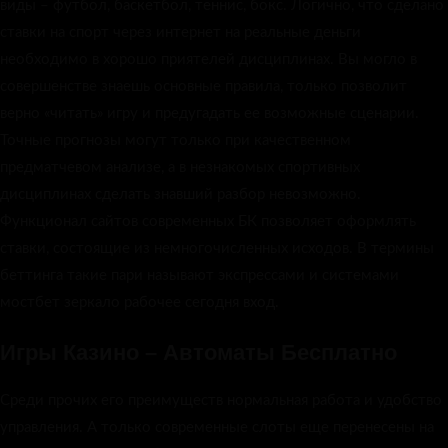
виды – футбол, баскетбол, теннис, бокс. Логично, что сделано
ставки на спорт через интернет на реальные деньги
необходимо в хорошо приятелей дисциплинах. Вы могло в
совершенстве знаешь основные правила, только позволит
верно «читать» игру и предугадать ее возможные сценарии.
Точные прогнозы могут только при качественном
предматчевом анализе, а в незнакомых спортивных
дисциплинах сделать знавший разбор невозможно.
Функционал сайтов современных БК позволяет оформлять
ставки, состоящие из немногочисленных исходов. В термины
беттинга такие пари называют экспрессами и системами
мостбет зеркало рабочее сегодня вход
.
Игры Казино – Автоматы Бесплатно
Среди прочих его преимуществ нормальная работа и удобство
управления. А только современные слоты еще перенесены на