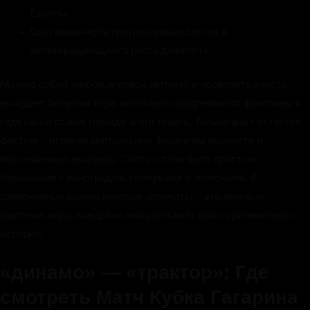
Европы.
Составная черта прогрессивных слотов в
непрекращающемся роста джекпота.
Можно собой любой игровой автомат и проверить а часто
выпадает бонусная игра, насколько продлеваются фриспины и
судя какой ставке гораздо всего играть. Только факт остается
фактом – играя на виртуальные фишки вы получите и
персональный выигрыш. Слоты стали быть простым
барабанами с виноградом, семерками и лимонами. В
современных казино игровые автоматы – это веселые
азартные игры, каждая из них расскажет свою оригинальную
историю.
«динамо» — «трактор»: Где
смотреть Матч Кубка Гагарина