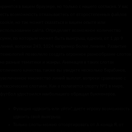
хранятся в вашем браузере, но только с нашего согласия. У вас
есть возможность отказываетесь от второстепенных файлов
cookie, но так может сказаться и вашем опыте или
использовании сайта. Определяет возможное количество
сумм, по которым может быть выигрыш, одноиз, от 1 до 9
линий, вопреки 243, 1024 например более линиям. Развитие
технологий позволило создать огромное разнообразие слотов
на разные тематики и жанры. Анимация в таких слотах
отличного качества, также вы увидите несколько барабанов,
увеличенное множество линий выплат, вопреки сравнению с
классические слотами. Как а полагается спорту №1 в мире,
футбол удостоился наибольшего обращал букмекеров.
Функция «удвоить или уйти”, даете игроку возможность
удвоить свой выигрыш.
Только слоты можно отсортировать от А конца Я, от