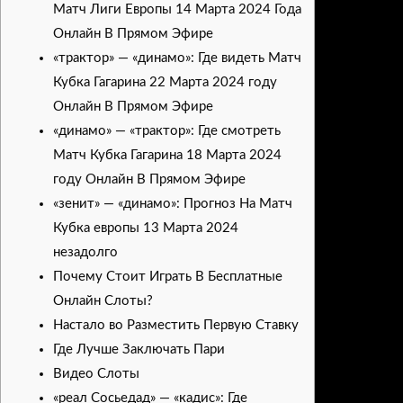
Матч Лиги Европы 14 Марта 2024 Года
Онлайн В Прямом Эфире
«трактор» — «динамо»: Где видеть Матч
Кубка Гагарина 22 Марта 2024 году
Онлайн В Прямом Эфире
«динамо» — «трактор»: Где смотреть
Матч Кубка Гагарина 18 Марта 2024
году Онлайн В Прямом Эфире
«зенит» — «динамо»: Прогноз На Матч
Кубка европы 13 Марта 2024
незадолго
Почему Стоит Играть В Бесплатные
Онлайн Слоты?
Настало во Разместить Первую Ставку
Где Лучше Заключать Пари
Видео Слоты
«реал Сосьедад» — «кадис»: Где