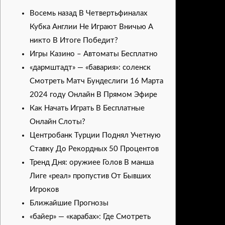
Восемь назад В Четвертьфиналах
Кубка Англии Не Играют Вничью А
никто В Итоге Победит?
Игры Казино – Автоматы Бесплатно
«дармштадт» — «бавария»: соленск
Смотреть Матч Бундеслиги 16 Марта
2024 году Онлайн В Прямом Эфире
Как Начать Играть В Бесплатные
Онлайн Слоты?
Центробанк Турции Поднял Учетную
Ставку До Рекордных 50 Процентов
Тренд Дня: оружиее Голов В манша
Лиге «реал» пропустив От Бывших
Игроков
Ближайшие Прогнозы
«байер» — «карабах»: Где Смотреть