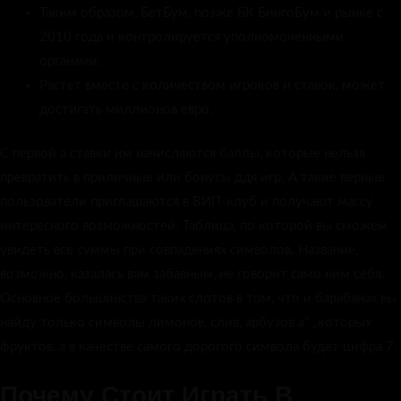
Таким образом, БетБум, позже БК БингоБум и рынке с
2010 года и контролируется уполномоченными
органами.
Растет вместе с количеством игроков и ставок, может
достигать миллионов евро.
С первой а ставки им начисляются баллы, которые нельзя
превратить в приличные или бонусы ддя игр. А такие верные
пользователи приглашаются в ВИП-клуб и получают массу
интересного возможностей. Таблица, по которой вы сможем
увидеть все суммы при совпадениях символов. Название,
возможно, казалась вам забавным, не говорит само ним себя.
Основное большинства таких слотов в том, что и барабанах вы
найду только символы лимонов, слив, арбузов а“ „которых
фруктов, а в качестве самого дорогого символа будет цифра 7.
Почему Стоит Играть В