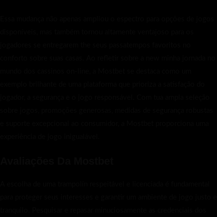
Essa mudança não apenas ampliou o espectro para opções de jogos
disponíveis, mas também tornou altamente ventajoso para os
jogadores se entregarem the seus passatempos favoritos no
conforto sobre suas casas. Ao refletir sobre a new minha jornada no
mundo dos cassinos on-line, a Mostbet se destaca como um
exemplo brilhante de uma plataforma que prioriza a satisfação do
jogador, a segurança e o jogo responsável. Com tua ampla seleção
sobre jogos, promoções generosas, medidas de segurança robustas
e suporte excepcional ao consumidor, a Mostbet proporciona uma
experiência de jogo inigualável.
Avaliações Da Mostbet
A escolha de uma trampolín respeitável e licenciada é fundamental
para proteger seus interesses e garantir um ambiente de jogo justo e
tranquilo. Pesquisar e repasar minuciosamente as credenciais dos