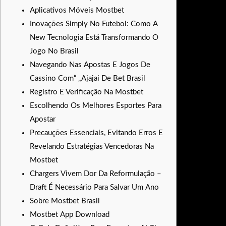
Aplicativos Móveis Mostbet
Inovações Simply No Futebol: Como A
New Tecnologia Está Transformando O
Jogo No Brasil
Navegando Nas Apostas E Jogos De
Cassino Com“ „Ajajai De Bet Brasil
Registro E Verificação Na Mostbet
Escolhendo Os Melhores Esportes Para
Apostar
Precauções Essenciais, Evitando Erros E
Revelando Estratégias Vencedoras Na
Mostbet
Chargers Vivem Dor Da Reformulação –
Draft É Necessário Para Salvar Um Ano
Sobre Mostbet Brasil
Mostbet App Download