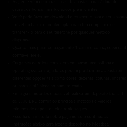
As gente vêm de outras casas de apostas para cá durante
causa dos bônus mais lucrativos pra iniciantes.
Você pode fazer um download diretamente para o seu aparato
móvel ou baixar o arquivo apk para o teu computador e
transferi-lo para o seu telefone por qualquer método
disponível.
Quanto mais guias de pagamento 1 cassino confia, cependant
confiável ele é.
Os games de roleta consistem em lançar uma bolinha e
operating system jogadores podem produzir uma aposta em
diferentes opções tais como cores, dezenas, colunas, ímpares
ou pares e até ainda no número exato.
Em alguns métodos é possível realizar um depósito the partir
de 3, 00 BRL, confira os principais métodos e valores
mínimos de depósitos electronic saques.
Escolha um método sobre pagamento e continue as
instruções abaixo para fazer o depósito no Mostbet.