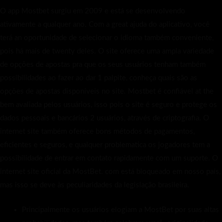
O app Mostbet surgiu em 2009 e está se desenvolvendo
ativamente a qualquer ano. Com a great ajuda do aplicativo, você
terá an oportunidade de selecionar o idioma também conveniente,
pois há mais de twenty deles. O site oferece uma ampla variedade
de opções de apostas pra que os seus usuários tenham também
possibilidades ao fazer ao dar 1 palpite, conheça quais são as
opções de apostas disponíveis no site. Mostbet é confiável at the
bem avaliada pelos usuários, isso pois o site é seguro e protege os
dados pessoais e bancários 2 usuários, através de criptografia. O
internet site também oferece bons métodos de pagamentos,
eficientes e seguros, e qualquer problematica os jogadores tem a
possibilidade de entrar em contato rapidamente com um suporte. O
internet site oficial da MostBet. com está bloqueado em nosso país,
mas isso se deve às peculiaridades da legislação brasileira.
Principalmente os usuários elogiam a MostBet por suas altas