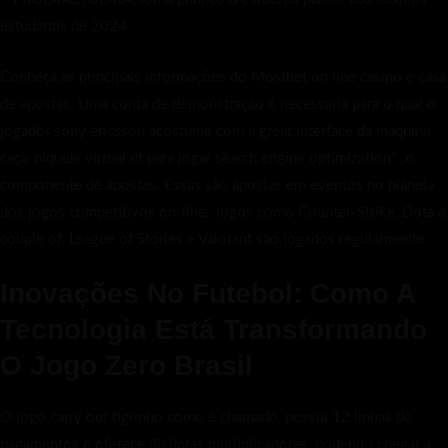
estudantis de 2024.
Conheça as principais informações do Mostbet on line casino e casa
de apostas. Uma conta de demonstração é necessária para o qual o
jogador sony ericsson acostume com a great interface da máquina
caça-níqueis virtual et para jogar search engine optimization“ „o
componente de apostas. Essas são apostas em eventos no planeta
dos jogos competitivos on-line. Jogos como Counter-Strike, Dota a
couple of, League of Stories e Valorant são jogados regularmente.
Inovações No Futebol: Como A
Tecnologia Está Transformando
O Jogo Zero Brasil
O jogo carry out tigrinho como é chamado, possui 12 linhas de
pagamentos e oferece distintas multiplicadores, podendo chegar a