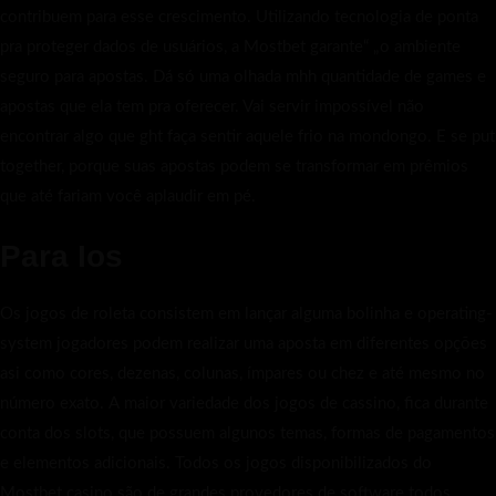
contribuem para esse crescimento. Utilizando tecnologia de ponta
pra proteger dados de usuários, a Mostbet garante“ „o ambiente
seguro para apostas. Dá só uma olhada mhh quantidade de games e
apostas que ela tem pra oferecer. Vai servir impossível não
encontrar algo que ght faça sentir aquele frio na mondongo. E se put
together, porque suas apostas podem se transformar em prêmios
que até fariam você aplaudir em pé.
Para Ios
Os jogos de roleta consistem em lançar alguma bolinha e operating-
system jogadores podem realizar uma aposta em diferentes opções
asi como cores, dezenas, colunas, ímpares ou chez e até mesmo no
número exato. A maior variedade dos jogos de cassino, fica durante
conta dos slots, que possuem algunos temas, formas de pagamentos
e elementos adicionais. Todos os jogos disponibilizados do
Mostbet casino são de grandes provedores de software todos