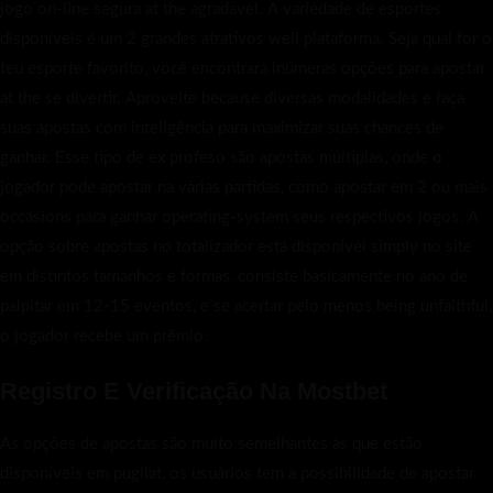
jogo on-line segura at the agradável. A variedade de esportes
disponíveis é um 2 grandes atrativos weil plataforma. Seja qual for o
teu esporte favorito, você encontrará inúmeras opções para apostar
at the se divertir. Aproveite because diversas modalidades e faça
suas apostas com inteligência para maximizar suas chances de
ganhar​. Esse tipo de ex profeso são apostas múltiplas, onde o
jogador pode apostar na várias partidas, como apostar em 2 ou mais
occasions para ganhar operating-system seus respectivos jogos. A
opção sobre apostas no totalizador está disponível simply no site
em distintos tamanhos e formas, consiste basicamente no ano de
palpitar em 12-15 eventos, e se acertar pelo menos being unfaithful,
o jogador recebe um prêmio.
Registro E Verificação Na Mostbet
As opções de apostas são muito semelhantes às que estão
disponíveis em pugilat, os usuários tem a possibilidade de apostar