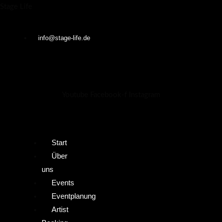
Zum
Menü
Menü
Stage Life
Inhalt
springen
info@stage-life.de
Youtube
Facebook-f
Instagram
Start
Über
uns
Events
Eventplanung
Artist