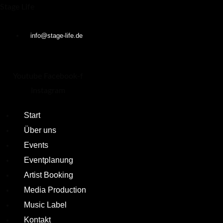
nü
Zum
Menü
Stage Life
Inhalt
springen
info@stage-life.de
Youtube
Facebook-f
Instagram
Start
Über uns
Events
Eventplanung
Artist Booking
Media Production
Music Label
Kontakt